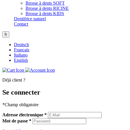
Brosse à dents SOFT
Brosse à dents RICINE
Brosse à dents KIDS
Dentifrice naturel
Contact
fr
Deutsch
Français
Italiano
English
Déjà client ?
Se connecter
*Champ obligatoire
Adresse électronique
*
Mot de passe
*