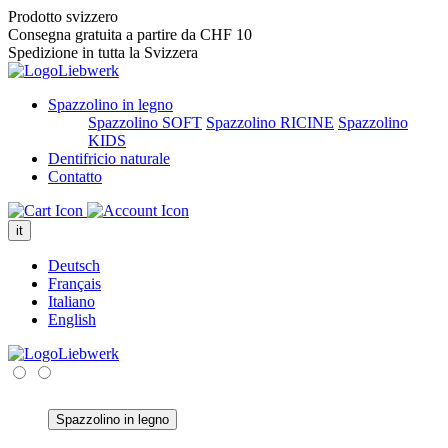
Prodotto svizzero
Consegna gratuita a partire da CHF 10
Spedizione in tutta la Svizzera
Spazzolino in legno
Spazzolino SOFT
Spazzolino RICINE
Spazzolino
KIDS
Dentifricio naturale
Contatto
it
Deutsch
Français
Italiano
English
Spazzolino in legno